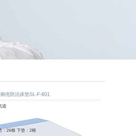
褥疮防治床垫SL-F-601
气道
：26根 下垫：2根