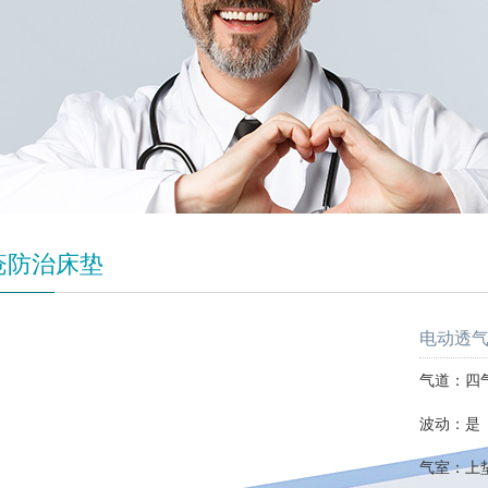
疮防治床垫
电动透气
气道：四
波动：是
气室：上垫