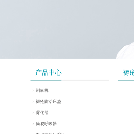
产品中心
褥
制氧机
褥疮防治床垫
雾化器
简易呼吸器