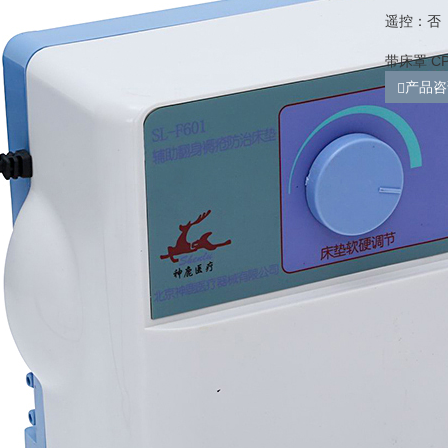
遥控：否
带床罩 C
产品咨