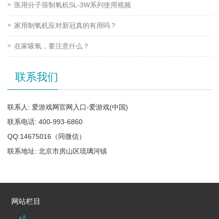
医用分子筛制氧机SL-3W系列使用视频
家用制氧机应对新冠真的有用吗？
在家吸氧，要注意什么？
联系我们
联系人: 爱游戏网官网入口-爱游戏(中国)
联系电话: 400-993-6860
QQ:14675016（同微信）
联系地址: 北京市房山区琉璃河镇
网站栏目